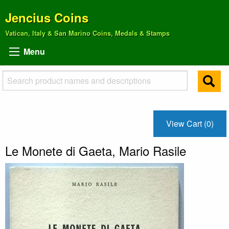
Jencius Coins
Vatican, Italy & San Marino Coins, Medals & Stamps
Menu
View Cart (0)
Le Monete di Gaeta, Mario Rasile