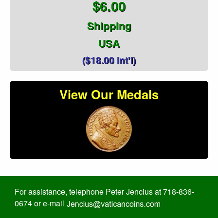
$6.00
Shipping
USA
($18.00 Int'l)
View Our Medals
For assistance, telephone Peter Jencius at 718-836-
0674 or e-mail